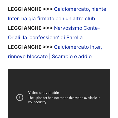
LEGGI ANCHE >>>
Calciomercato, niente
Inter: ha già firmato con un altro club
LEGGI ANCHE >>>
Nervosismo Conte-
Oriali: la ‘confessione’ di Barella
LEGGI ANCHE >>>
Calciomercato Inter,
rinnovo bloccato | Scambio e addio