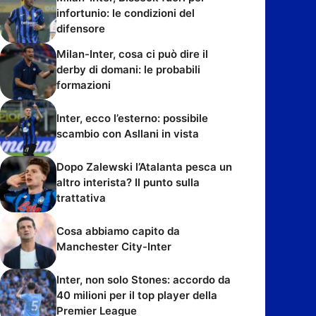
infortunio: le condizioni del
difensore
Milan-Inter, cosa ci può dire il
derby di domani: le probabili
formazioni
Inter, ecco l’esterno: possibile
scambio con Asllani in vista
Dopo Zalewski l’Atalanta pesca un
altro interista? Il punto sulla
trattativa
Cosa abbiamo capito da
Manchester City-Inter
Inter, non solo Stones: accordo da
40 milioni per il top player della
Premier League