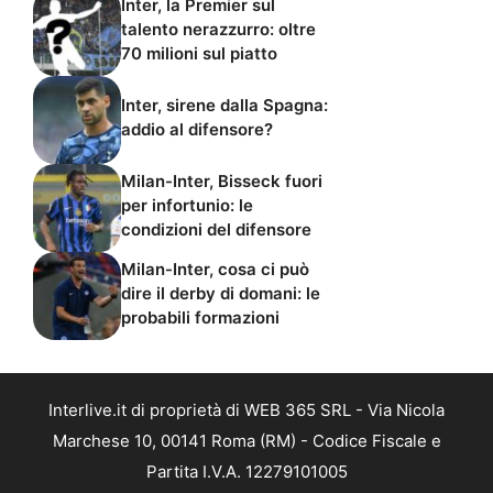
Inter, la Premier sul
talento nerazzurro: oltre
70 milioni sul piatto
Inter, sirene dalla Spagna:
addio al difensore?
Milan-Inter, Bisseck fuori
per infortunio: le
condizioni del difensore
Milan-Inter, cosa ci può
dire il derby di domani: le
probabili formazioni
Interlive.it di proprietà di WEB 365 SRL - Via Nicola
Marchese 10, 00141 Roma (RM) - Codice Fiscale e
Partita I.V.A. 12279101005