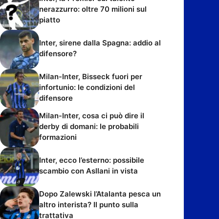
nerazzurro: oltre 70 milioni sul
piatto
Inter, sirene dalla Spagna: addio al
difensore?
Milan-Inter, Bisseck fuori per
infortunio: le condizioni del
difensore
Milan-Inter, cosa ci può dire il
derby di domani: le probabili
formazioni
Inter, ecco l’esterno: possibile
scambio con Asllani in vista
Dopo Zalewski l’Atalanta pesca un
altro interista? Il punto sulla
trattativa