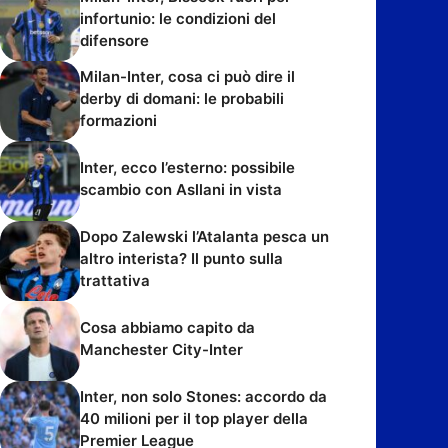
infortunio: le condizioni del
difensore
Milan-Inter, cosa ci può dire il
derby di domani: le probabili
formazioni
Inter, ecco l’esterno: possibile
scambio con Asllani in vista
Dopo Zalewski l’Atalanta pesca un
altro interista? Il punto sulla
trattativa
Cosa abbiamo capito da
Manchester City-Inter
Inter, non solo Stones: accordo da
40 milioni per il top player della
Premier League