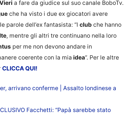
Vieri
a fare da giudice sul suo canale BoboTv.
gue
che ha visto i due ex giocatori avere
e parole dell’ex fantasista: “I
club
che hanno
lte
, mentre gli altri tre continuano nella loro
ntus
per me non devono andare in
manere coerente con la mia
idea
“. Per le altre
r
CLICCA QUI!
er, arrivano conferme | Assalto londinese a
SCLUSIVO Facchetti: “Papà sarebbe stato