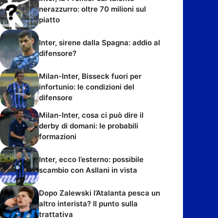
nerazzurro: oltre 70 milioni sul
piatto
Inter, sirene dalla Spagna: addio al
difensore?
Milan-Inter, Bisseck fuori per
infortunio: le condizioni del
difensore
Milan-Inter, cosa ci può dire il
derby di domani: le probabili
formazioni
Inter, ecco l’esterno: possibile
scambio con Asllani in vista
Dopo Zalewski l’Atalanta pesca un
altro interista? Il punto sulla
trattativa