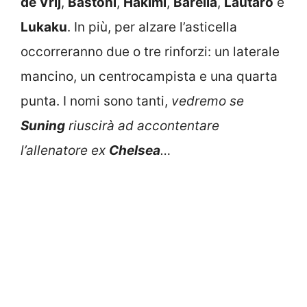
de Vrij
,
Bastoni
,
Hakimi
,
Barella
,
Lautaro
e
Lukaku
. In più, per alzare l’asticella
occorreranno due o tre rinforzi: un laterale
mancino, un centrocampista e una quarta
punta. I nomi sono tanti,
vedremo se
Suning
riuscirà ad accontentare
l’allenatore ex
Chelsea
…