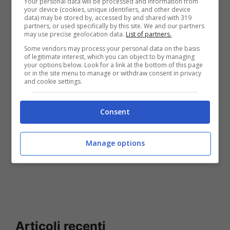
Your personal data will be processed and information from
sfida aperta
your device (cookies, unique identifiers, and other device
data) may be stored by, accessed by and shared with 319
partners, or used specifically by this site. We and our partners
may use precise geolocation data.
List of partners.
Some vendors may process your personal data on the basis
of legitimate interest, which you can object to by managing
your options below. Look for a link at the bottom of this page
or in the site menu to manage or withdraw consent in privacy
and cookie settings.
Consent
Manage options
Articoli recenti