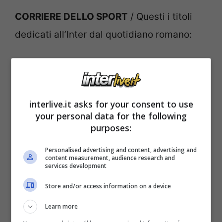
CORRIERE DELLO SPORT
/ Questi i titoli
dedicati all’Inter dal quotidiano romano:
Juve-Inter per Max
CONTE SALUTA E INCASSA
interlive.it asks for your consent to use
your personal data for the following
purposes:
Due anni inquieti tra alti e bassi
Personalised advertising and content, advertising and
content measurement, audience research and
IL SALUTO A CONTE Emozione
Lukaku
“Ti
services development
devo molto. Grazie di tutto”
Store and/or access information on a device
Learn more
Zhang
su
Allegri
però con la
Juve
sarà