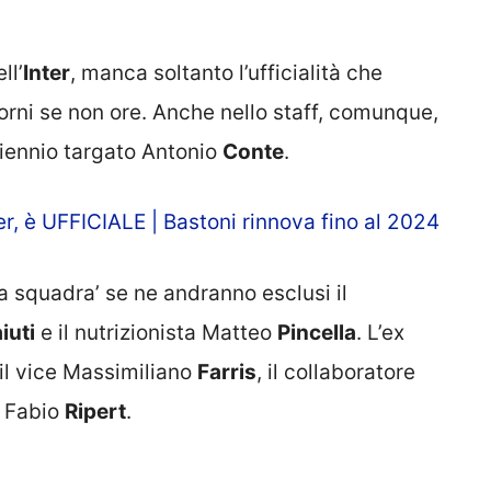
ll’
Inter
, manca soltanto l’ufficialità che
iorni se non ore. Anche nello staff, comunque,
iennio targato Antonio
Conte
.
r, è UFFICIALE | Bastoni rinnova fino al 2024
a squadra’ se ne andranno esclusi il
iuti
e il nutrizionista Matteo
Pincella
. L’ex
il vice Massimiliano
Farris
, il collaboratore
e Fabio
Ripert
.