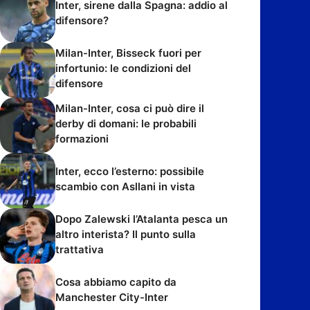
Inter, sirene dalla Spagna: addio al
difensore?
Milan-Inter, Bisseck fuori per
infortunio: le condizioni del
difensore
Milan-Inter, cosa ci può dire il
derby di domani: le probabili
formazioni
Inter, ecco l’esterno: possibile
scambio con Asllani in vista
Dopo Zalewski l’Atalanta pesca un
altro interista? Il punto sulla
trattativa
Cosa abbiamo capito da
Manchester City-Inter