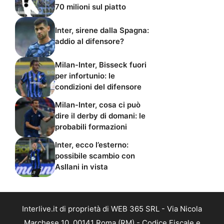
70 milioni sul piatto
Inter, sirene dalla Spagna:
addio al difensore?
Milan-Inter, Bisseck fuori
per infortunio: le
condizioni del difensore
Milan-Inter, cosa ci può
dire il derby di domani: le
probabili formazioni
Inter, ecco l’esterno:
possibile scambio con
Asllani in vista
Interlive.it di proprietà di WEB 365 SRL - Via Nicola
Marchese 10, 00141 Roma (RM) - Codice Fiscale e