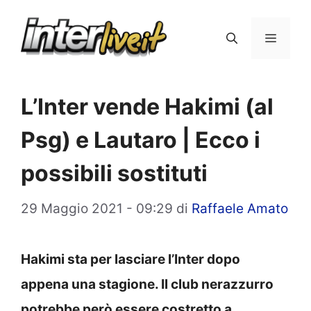
Vai
al
Menu
contenuto
L’Inter vende Hakimi (al
Psg) e Lautaro | Ecco i
possibili sostituti
29 Maggio 2021 - 09:29
di
Raffaele Amato
Hakimi sta per lasciare l’Inter dopo
appena una stagione. Il club nerazzurro
potrebbe però essere costretto a