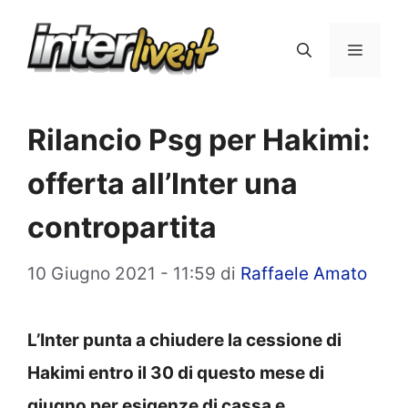
Vai
al
Menu
contenuto
Rilancio Psg per Hakimi:
offerta all’Inter una
contropartita
10 Giugno 2021 - 11:59
di
Raffaele Amato
L’Inter punta a chiudere la cessione di
Hakimi entro il 30 di questo mese di
giugno per esigenze di cassa e