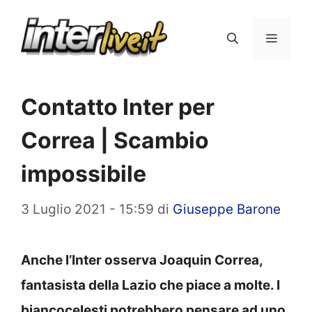
Vai
al
Menu
contenuto
Contatto Inter per
Correa | Scambio
impossibile
3 Luglio 2021 - 15:59
di
Giuseppe Barone
Anche l’Inter osserva Joaquin Correa,
fantasista della Lazio che piace a molte. I
biancocelesti potrebbero pensare ad uno