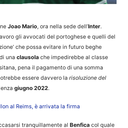
one
Joao Mario
, ora nella sede dell’
Inter
.
avoro gli avvocati del portoghese e quelli del
zione’ che possa evitare in futuro beghe
 di una
clausola
che impedirebbe al classe
lusitana, pena il pagamento di una somma
potrebbe essere davvero la
risoluzione del
denza
giugno 2022
.
lon al Reims, è arrivata la firma
ccasarsi tranquillamente al
Benfica
col quale