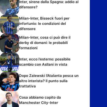
Inter, sirene dalla Spagna: addio al
difensore?
Milan-Inter, Bisseck fuori per
infortunio: le condizioni del
difensore
Milan-Inter, cosa ci può dire il
derby di domani: le probabili
formazioni
Inter, ecco l’esterno: possibile
scambio con Asllani in vista
Dopo Zalewski l’Atalanta pesca un
altro interista? Il punto sulla
trattativa
Cosa abbiamo capito da
Manchester City-Inter