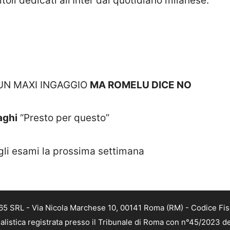
titoli dedicati all’Inter dal quotidiano milanese:
UN MAXI INGAGGIO
MA ROMELU DICE NO
aghi
“Presto per questo”
 gli esami la prossima settimana
 365 SRL - Via Nicola Marchese 10, 00141 Roma (RM) - Codice Fis
alistica registrata presso il Tribunale di Roma con n°45/2023 