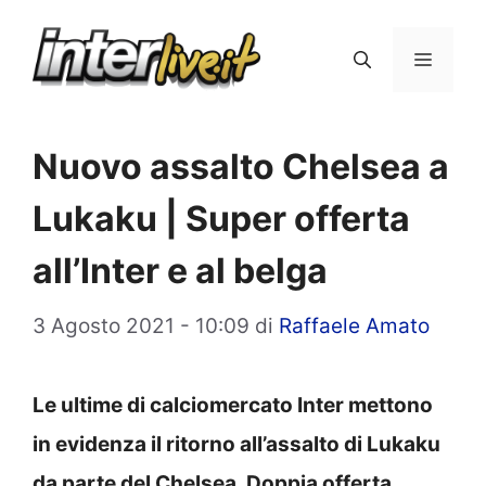
Vai
al
Menu
contenuto
Nuovo assalto Chelsea a
Lukaku | Super offerta
all’Inter e al belga
3 Agosto 2021 - 10:09
di
Raffaele Amato
Le ultime di calciomercato Inter mettono
in evidenza il ritorno all’assalto di Lukaku
da parte del Chelsea. Doppia offerta