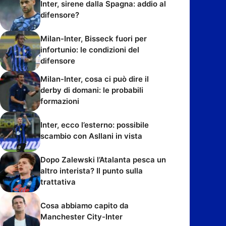
Inter, sirene dalla Spagna: addio al
difensore?
Milan-Inter, Bisseck fuori per
infortunio: le condizioni del
difensore
Milan-Inter, cosa ci può dire il
derby di domani: le probabili
formazioni
Inter, ecco l’esterno: possibile
scambio con Asllani in vista
Dopo Zalewski l’Atalanta pesca un
altro interista? Il punto sulla
trattativa
Cosa abbiamo capito da
Manchester City-Inter