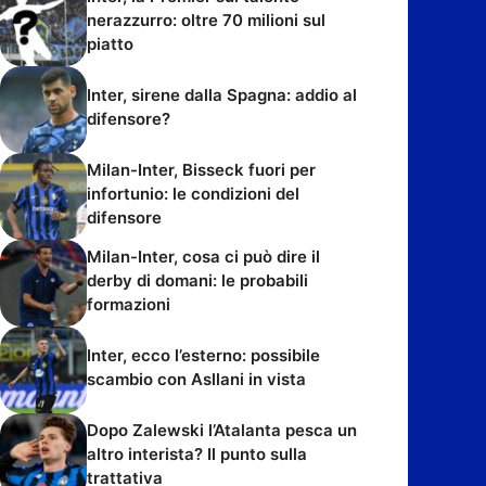
nerazzurro: oltre 70 milioni sul
piatto
Inter, sirene dalla Spagna: addio al
difensore?
Milan-Inter, Bisseck fuori per
infortunio: le condizioni del
difensore
Milan-Inter, cosa ci può dire il
derby di domani: le probabili
formazioni
Inter, ecco l’esterno: possibile
scambio con Asllani in vista
Dopo Zalewski l’Atalanta pesca un
altro interista? Il punto sulla
trattativa