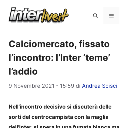
Vai
al
Menu
contenuto
Calciomercato, fissato
l’incontro: l’Inter ‘teme’
l’addio
9 Novembre 2021 - 15:59
di
Andrea Scisci
Nell’incontro decisivo si discuterà delle
sorti del centrocampista con la maglia
dell’Inter, si spera in una fumata bianca ma