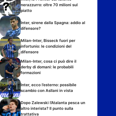
nerazzurro: oltre 70 milioni sul
piatto
Inter, sirene dalla Spagna: addio al
difensore?
Milan-Inter, Bisseck fuori per
infortunio: le condizioni del
difensore
Milan-Inter, cosa ci può dire il
derby di domani: le probabili
formazioni
Inter, ecco l’esterno: possibile
scambio con Asllani in vista
Dopo Zalewski l’Atalanta pesca un
altro interista? Il punto sulla
trattativa