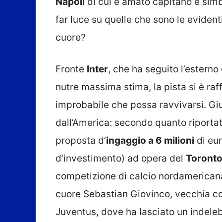
Napoli
di cui è amato capitano e simb
far luce su quelle che sono le evidenti 
cuore?
Fronte
Inter
, che ha seguito l’esterno
nutre massima stima, la pista si è ra
improbabile che possa ravvivarsi. Gi
dall’America: secondo quanto riportato 
proposta d’
ingaggio a 6 milioni
di eur
d’investimento) ad opera del
Toront
competizione di calcio nordamerican
cuore Sebastian Giovinco, vecchia con
Juventus, dove ha lasciato un indeleb