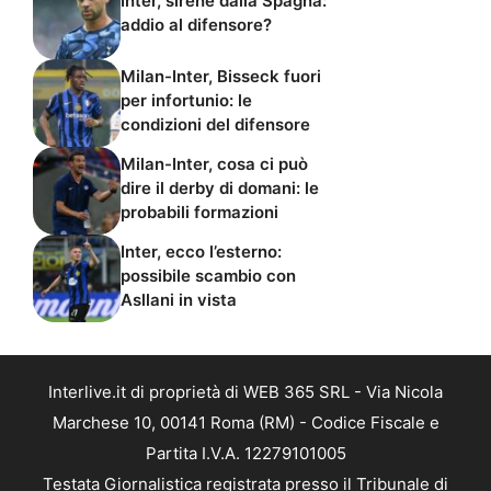
Inter, sirene dalla Spagna:
addio al difensore?
Milan-Inter, Bisseck fuori
per infortunio: le
condizioni del difensore
Milan-Inter, cosa ci può
dire il derby di domani: le
probabili formazioni
Inter, ecco l’esterno:
possibile scambio con
Asllani in vista
Interlive.it di proprietà di WEB 365 SRL - Via Nicola
Marchese 10, 00141 Roma (RM) - Codice Fiscale e
Partita I.V.A. 12279101005
Testata Giornalistica registrata presso il Tribunale di