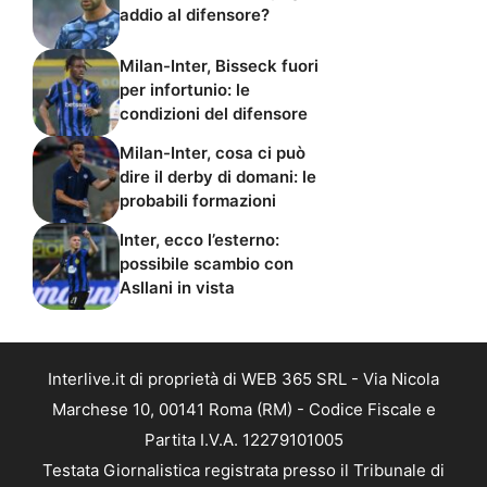
addio al difensore?
Milan-Inter, Bisseck fuori
per infortunio: le
condizioni del difensore
Milan-Inter, cosa ci può
dire il derby di domani: le
probabili formazioni
Inter, ecco l’esterno:
possibile scambio con
Asllani in vista
Interlive.it di proprietà di WEB 365 SRL - Via Nicola
Marchese 10, 00141 Roma (RM) - Codice Fiscale e
Partita I.V.A. 12279101005
Testata Giornalistica registrata presso il Tribunale di