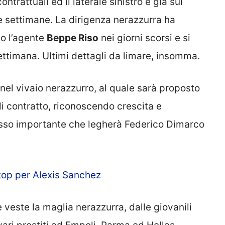
contrattuali ed il laterale sinistro è già sul
 settimane. La dirigenza nerazzurra ha
io l’agente
Beppe Riso
nei giorni scorsi e si
ettimana. Ultimi dettagli da limare, insomma.
 nel vivaio nerazzurro, al quale sarà proposto
contratto, riconoscendo crescita e
asso importante che legherà Federico Dimarco
top per Alexis Sanchez
veste la maglia nerazzurra, dalle giovanili