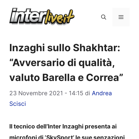
Vai
al
Menu
contenuto
Inzaghi sullo Shakhtar:
“Avversario di qualità,
valuto Barella e Correa”
23 Novembre 2021 - 14:15
di
Andrea
Scisci
Il tecnico dell’Inter Inzaghi presenta ai
microfoni di ‘SkySport’ le sue senzazioni