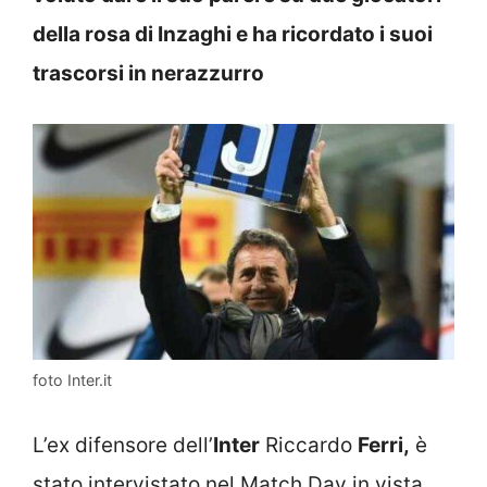
della rosa di Inzaghi e ha ricordato i suoi
trascorsi in nerazzurro
foto Inter.it
L’ex difensore dell’
Inter
Riccardo
Ferri,
è
stato intervistato nel Match Day in vista