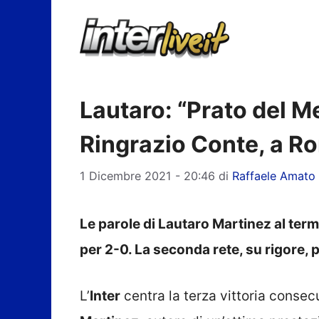
Vai
al
contenuto
Lautaro: “Prato del M
Ringrazio Conte, a R
1 Dicembre 2021 - 20:46
di
Raffaele Amato
Le parole di Lautaro Martinez al termi
per 2-0. La seconda rete, su rigore, 
L’
Inter
centra la terza vittoria conse