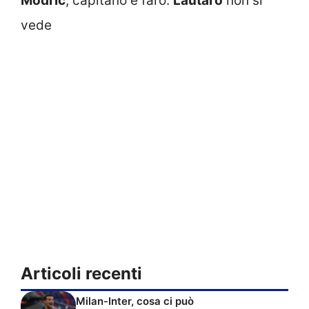
Modric
, capitano e faro.
Lautaro
non si
vede
Articoli recenti
Milan-Inter, cosa ci può