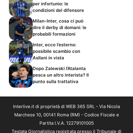
per infortunio: le
condizioni del difensore
Milan-Inter, cosa ci può
dire il derby di domani: le
probabili formazioni
Inter, ecco l’esterno:
possibile scambio con
Asllani in vista
Dopo Zalewski l’Atalanta
pesca un altro interista? Il
punto sulla trattativa
Interlive.it di proprietà di WEB 365 SRL - Via Nicola
Marchese 10, 00141 Roma (RM) - Codice Fiscale e
Partita I.V.A. 12279101005
Testata Giornalistica registrata presso il Tribunale di