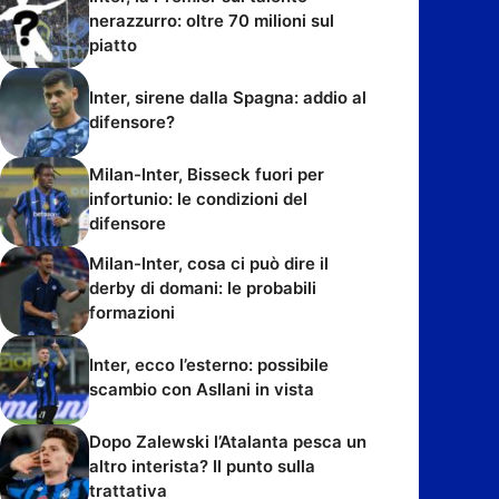
nerazzurro: oltre 70 milioni sul
piatto
Inter, sirene dalla Spagna: addio al
difensore?
Milan-Inter, Bisseck fuori per
infortunio: le condizioni del
difensore
Milan-Inter, cosa ci può dire il
derby di domani: le probabili
formazioni
Inter, ecco l’esterno: possibile
scambio con Asllani in vista
Dopo Zalewski l’Atalanta pesca un
altro interista? Il punto sulla
trattativa