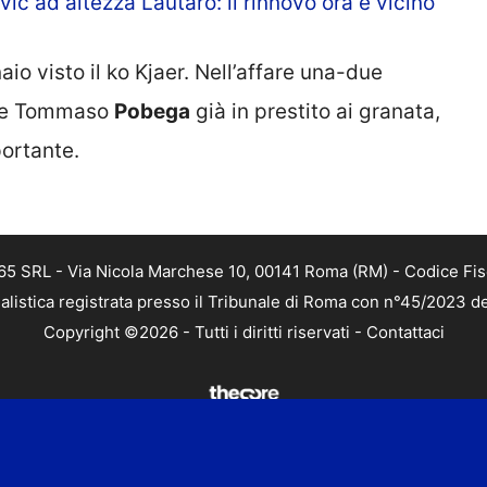
ic ad altezza Lautaro: il rinnovo ora è vicino
io visto il ko Kjaer. Nell’affare una-due
dere Tommaso
Pobega
già in prestito ai granata,
ortante.
 365 SRL - Via Nicola Marchese 10, 00141 Roma (RM) - Codice Fis
alistica registrata presso il Tribunale di Roma con n°45/2023 
Copyright ©2026 - Tutti i diritti riservati -
Contattaci
e attività pubblicitarie su questo sito sono gestite da theCoreA
Redazione
-
Privacy Policy
-
Disclaimer