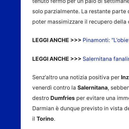
tenuto fermo per un paio di settimane
solo parzialmente. La restante parte d
poter massimizzare il recupero della 
LEGGI ANCHE >>>
Pinamonti: “L’obiet
LEGGI ANCHE >>>
Salernitana fanali
Senz’altro una notizia positiva per
In
venerdì contro la
Salernitana
, sebben
destro
Dumfries
per evitare una immed
Darmian è dunque previsto in vista de
il
Torino
.