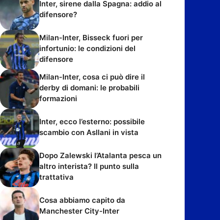
Inter, sirene dalla Spagna: addio al
difensore?
Milan-Inter, Bisseck fuori per
infortunio: le condizioni del
difensore
Milan-Inter, cosa ci può dire il
derby di domani: le probabili
formazioni
Inter, ecco l’esterno: possibile
scambio con Asllani in vista
Dopo Zalewski l’Atalanta pesca un
altro interista? Il punto sulla
trattativa
Cosa abbiamo capito da
Manchester City-Inter