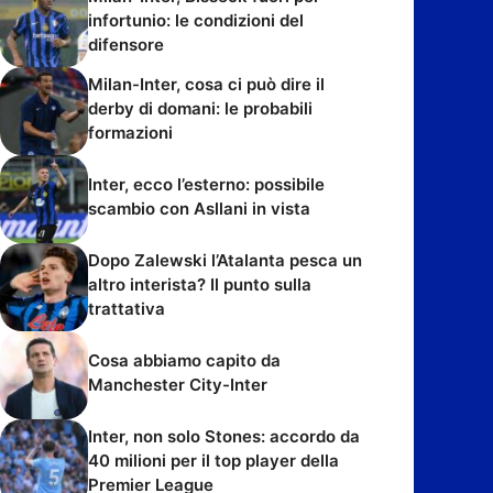
infortunio: le condizioni del
difensore
Milan-Inter, cosa ci può dire il
derby di domani: le probabili
formazioni
Inter, ecco l’esterno: possibile
scambio con Asllani in vista
Dopo Zalewski l’Atalanta pesca un
altro interista? Il punto sulla
trattativa
Cosa abbiamo capito da
Manchester City-Inter
Inter, non solo Stones: accordo da
40 milioni per il top player della
Premier League