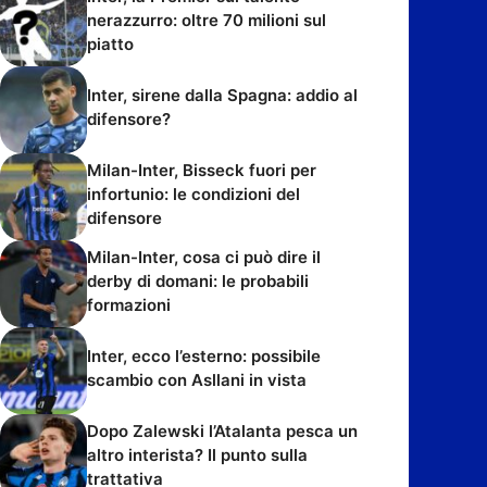
nerazzurro: oltre 70 milioni sul
piatto
Inter, sirene dalla Spagna: addio al
difensore?
Milan-Inter, Bisseck fuori per
infortunio: le condizioni del
difensore
Milan-Inter, cosa ci può dire il
derby di domani: le probabili
formazioni
Inter, ecco l’esterno: possibile
scambio con Asllani in vista
Dopo Zalewski l’Atalanta pesca un
altro interista? Il punto sulla
trattativa