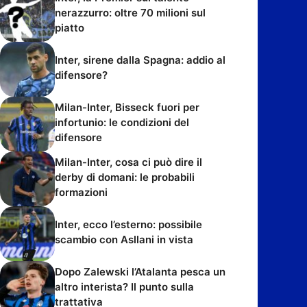
nerazzurro: oltre 70 milioni sul
piatto
Inter, sirene dalla Spagna: addio al
difensore?
Milan-Inter, Bisseck fuori per
infortunio: le condizioni del
difensore
Milan-Inter, cosa ci può dire il
derby di domani: le probabili
formazioni
Inter, ecco l’esterno: possibile
scambio con Asllani in vista
Dopo Zalewski l’Atalanta pesca un
altro interista? Il punto sulla
trattativa