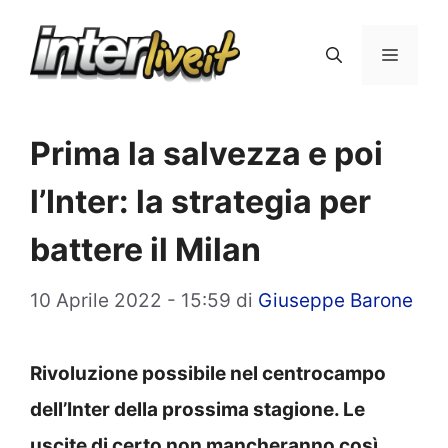
Vai
al
Menu
contenuto
Prima la salvezza e poi
l’Inter: la strategia per
battere il Milan
10 Aprile 2022 - 15:59
di
Giuseppe Barone
Rivoluzione possibile nel centrocampo
dell’Inter della prossima stagione. Le
uscite di certo non mancheranno così