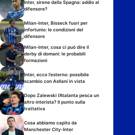
Inter, sirene dalla Spagna: addio al
difensore?
Milan-Inter, Bisseck fuori per
infortunio: le condizioni del
difensore
Milan-Inter, cosa ci può dire il
derby di domani: le probabili
formazioni
Inter, ecco l’esterno: possibile
scambio con Asllani in vista
Dopo Zalewski l’Atalanta pesca un
altro interista? Il punto sulla
trattativa
Cosa abbiamo capito da
Manchester City-Inter