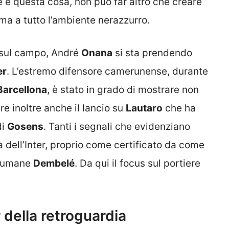
e e questa cosa, non può far altro che creare
i ma a tutto l’ambiente nerazzurro.
e sul campo, André
Onana
si sta prendendo
er
. L’estremo difensore camerunense, durante
Barcellona
, è stato in grado di mostrare non
re inoltre anche il lancio su
Lautaro
che ha
di
Gosens
. Tanti i segnali che evidenziano
a dell’Inter, proprio come certificato da come
 Osumane
Dembelé
. Da qui il focus sul portiere
della retroguardia