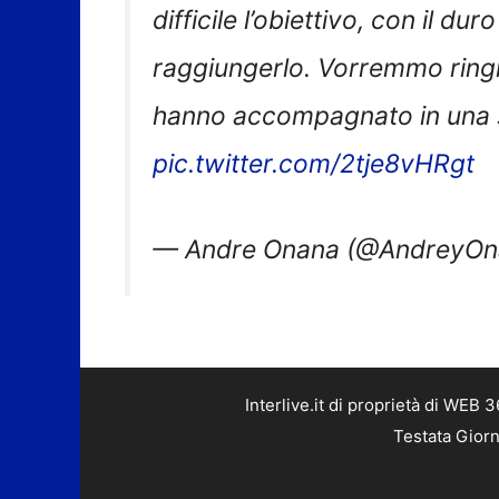
difficile l’obiettivo, con il d
raggiungerlo. Vorremmo ringrazi
hanno accompagnato in una s
pic.twitter.com/2tje8vHRgt
— Andre Onana (@AndreyO
Interlive.it di proprietà di WEB
Testata Giorn