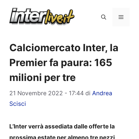
Vai
al
Menu
contenuto
Calciomercato Inter, la
Premier fa paura: 165
milioni per tre
21 Novembre 2022 - 17:44
di
Andrea
Scisci
L’Inter verrà assediata dalle offerte la
prossima estate per almeno tre pezzi