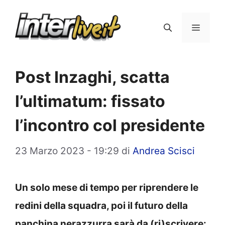
Vai
al
Menu
contenuto
Post Inzaghi, scatta
l’ultimatum: fissato
l’incontro col presidente
23 Marzo 2023 - 19:29
di
Andrea Scisci
Un solo mese di tempo per riprendere le
redini della squadra, poi il futuro della
panchina nerazzurra sarà da (ri)scrivere: