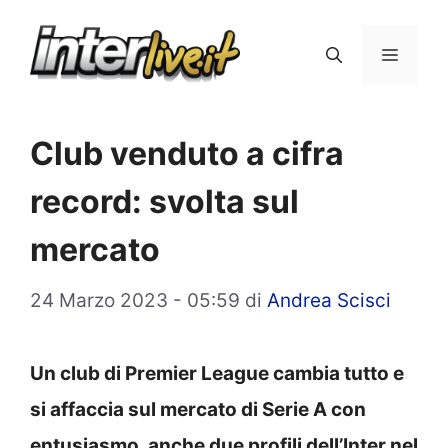
Vai
al
Menu
contenuto
Club venduto a cifra
record: svolta sul
mercato
24 Marzo 2023 - 05:59
di
Andrea Scisci
Un club di Premier League cambia tutto e
si affaccia sul mercato di Serie A con
entusiasmo, anche due profili dell’Inter nel