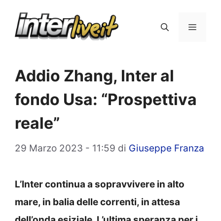
Vai
al
Menu
contenuto
Addio Zhang, Inter al
fondo Usa: “Prospettiva
reale”
29 Marzo 2023 - 11:59
di
Giuseppe Franza
L’Inter continua a sopravvivere in alto
mare, in balia delle correnti, in attesa
dell’onda esiziale. L’ultima speranza per i