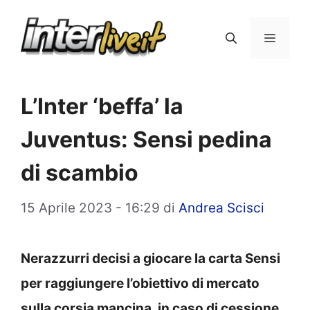
Vai
al
Menu
contenuto
L’Inter ‘beffa’ la
Juventus: Sensi pedina
di scambio
15 Aprile 2023 - 16:29
di
Andrea Scisci
Nerazzurri decisi a giocare la carta Sensi
per raggiungere l’obiettivo di mercato
sulla corsia mancina, in caso di cessione