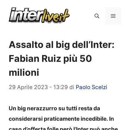
Vai
al
Menu
contenuto
Assalto al big dell’Inter:
Fabian Ruiz più 50
milioni
29 Aprile 2023 - 13:29
di
Paolo Scelzi
Un big nerazzurro su tutti resta da
considerarsi praticamente incedibile. In
caso d’offerta folle però l’Inter può anche