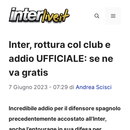
Vai
al
Menu
contenuto
Inter, rottura col club e
addio UFFICIALE: se ne
va gratis
7 Giugno 2023 - 07:29
di
Andrea Scisci
Incredibile addio per il difensore spagnolo
precedentemente accostato all’Inter,
anche l’entourage in sua difesa per