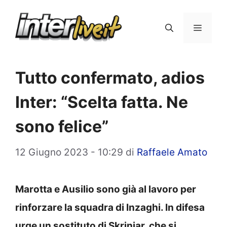
Vai
al
Menu
contenuto
Tutto confermato, adios
Inter: “Scelta fatta. Ne
sono felice”
12 Giugno 2023 - 10:29
di
Raffaele Amato
Marotta e Ausilio sono già al lavoro per
rinforzare la squadra di Inzaghi. In difesa
urge un sostituto di Skriniar, che si