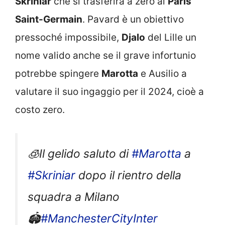
Skriniar
che si trasferirà a zero al
Paris
Saint-Germain
. Pavard è un obiettivo
pressoché impossibile,
Djalo
del Lille un
nome valido anche se il grave infortunio
potrebbe spingere
Marotta
e Ausilio a
valutare il suo ingaggio per il 2024, cioè a
costo zero.
🧊Il gelido saluto di
#Marotta
a
#Skriniar
dopo il rientro della
squadra a Milano
🏟️
#ManchesterCityInter