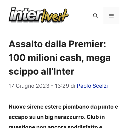
Vai
al
Menu
contenuto
Assalto dalla Premier:
100 milioni cash, mega
scippo all’Inter
17 Giugno 2023 - 13:29
di
Paolo Scelzi
Nuove sirene estere piombano da punto e
accapo su un big nerazzurro. Club in
questione non ancora soddisfatto e