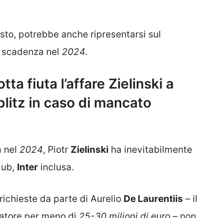
esto, potrebbe anche ripresentarsi sul
n scadenza nel
2024
.
ta fiuta l’affare Zielinski a
blitz in caso di mancato
a nel
2024
, Piotr
Zielinski
ha inevitabilmente
club,
Inter
inclusa.
richieste da parte di Aurelio
De Laurentiis
– il
iatore per meno di
25-30 milioni di euro
– non