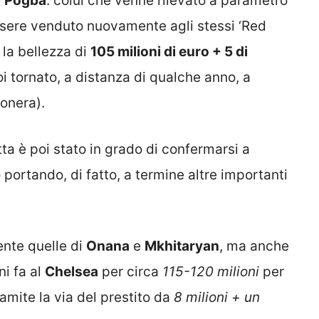
e
Pogba
: colui che venne rilevato a parametro
sere venduto nuovamente agli stessi ‘Red
 la bellezza di
105 milioni di euro + 5 di
oi tornato, a distanza di qualche anno, a
onera).
ta è poi stato in grado di confermarsi a
 portando, di fatto, a termine altre importanti
ente quelle di
Onana
e
Mkhitaryan
, ma anche
ni fa al
Chelsea
per circa
115-120 milioni
per
amite la via del prestito da
8 milioni + un