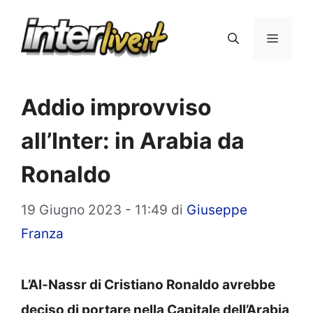
Vai
al
Menu
contenuto
Addio improvviso
all’Inter: in Arabia da
Ronaldo
19 Giugno 2023 - 11:49
di
Giuseppe
Franza
L’Al-Nassr di Cristiano Ronaldo avrebbe
deciso di portare nella Capitale dell’Arabia