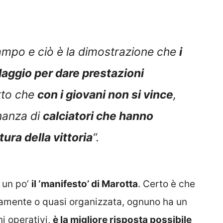
 campo e ciò è la dimostrazione che
i
daggio per dare prestazioni
tto che
con i giovani non si vince
,
inanza di
calciatori che hanno
tura della vittoria
“.
 un po’
il ‘manifesto’ di Marotta
. Certo è che
ettamente o quasi organizzata, ognuno ha un
i operativi,
è la migliore risposta possibile