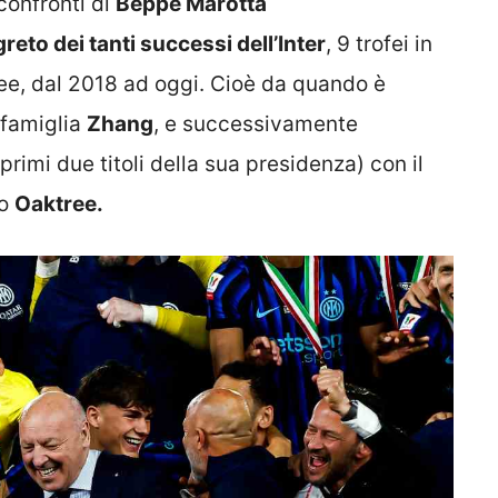
confronti di
Beppe Marotta
egreto dei tanti successi dell’Inter
, 9 trofei in
opee, dal 2018 ad oggi. Cioè da quando è
 famiglia
Zhang
, e successivamente
primi due titoli della sua presidenza) con il
do
Oaktree.