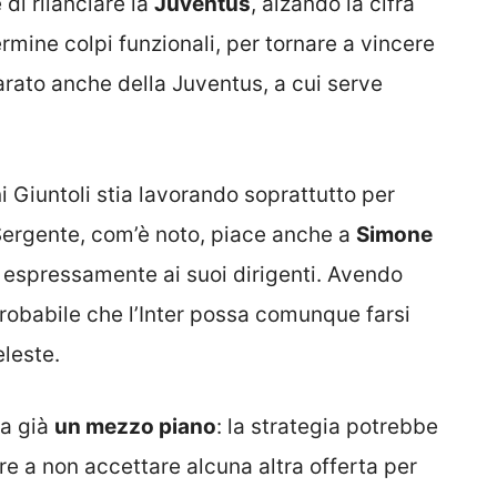
 di rilanciare la
Juventus
, alzando la cifra
rmine colpi funzionali, per tornare a vincere
iarato anche della Juventus, a cui serve
i Giuntoli stia lavorando soprattutto per
l Sergente, com’è noto, piace anche a
Simone
o espressamente ai suoi dirigenti. Avendo
obabile che l’Inter possa comunque farsi
leste.
ia già
un mezzo piano
: la strategia potrebbe
re a non accettare alcuna altra offerta per