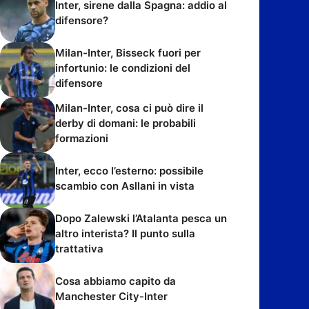
Inter, sirene dalla Spagna: addio al
difensore?
Milan-Inter, Bisseck fuori per
infortunio: le condizioni del
difensore
Milan-Inter, cosa ci può dire il
derby di domani: le probabili
formazioni
Inter, ecco l’esterno: possibile
scambio con Asllani in vista
Dopo Zalewski l’Atalanta pesca un
altro interista? Il punto sulla
trattativa
Cosa abbiamo capito da
Manchester City-Inter