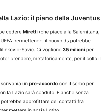
la Lazio: il piano della Juventus
bbe cedere
Miretti
(che piace alla Salernitana,
 e UEFA permettendo, il nuovo ds potrebbe
Milinkovic-Savic. Ci vogliono
35 milioni
per
poter prendere, metaforicamente, per il collo il
 scrivania un
pre-accordo
con il serbo per
con la Lazio sarà scaduto. E anche senza
 potrebbe approfittare dei contatti fra
oter mettere in ansia Lotito.