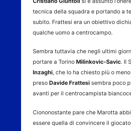
Cristiano Giuntoli
si è assunto l’onere
tecnica della squadra e portando a te
subito. Frattesi era un obiettivo dich
qualche uomo a centrocampo.
Sembra tuttavia che negli ultimi giorn
portare a Torino
Milinkovic-Savic
. I
Inzaghi
, che lo ha chiesto più o men
preso
Davide Frattesi
sembra poco pr
avanti per il centrocampista biancoce
Ciononostante pare che Marotta abb
essere quella di convincere il giocato