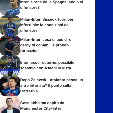
Inter, sirene dalla Spagna: addio al
difensore?
Milan-Inter, Bisseck fuori per
infortunio: le condizioni del
difensore
Milan-Inter, cosa ci può dire il
derby di domani: le probabili
formazioni
Inter, ecco l’esterno: possibile
scambio con Asllani in vista
Dopo Zalewski l’Atalanta pesca un
altro interista? Il punto sulla
trattativa
Cosa abbiamo capito da
Manchester City-Inter