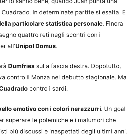
’Inter lo sanno bene, quando Juan punta una
, Cuadrado. In determinate partite si esalta. E
lla particolare statistica personale
. Finora
segno quattro reti negli scontri con i
r all’
Unipol Domus
.
erà
Dumfries
sulla fascia destra. Dopotutto,
va contro il Monza nel debutto stagionale. Ma
e Cuadrado
contro i sardi.
ivello emotivo con i colori nerazzurri
. Un goal
er superare le polemiche e i malumori che
 più discussi e inaspettati degli ultimi anni.