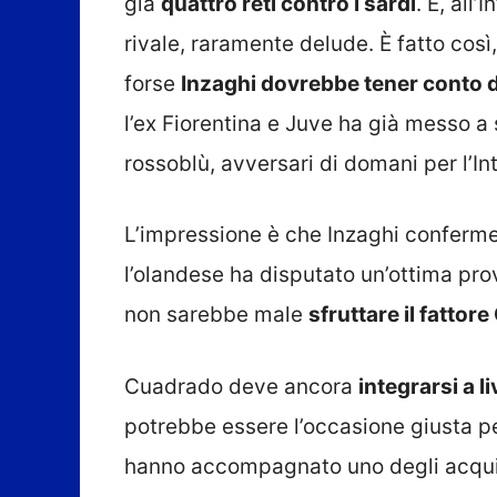
già
quattro reti contro i sardi
. E, all
rivale, raramente delude. È fatto così
forse
Inzaghi dovrebbe tener conto de
l’ex Fiorentina e Juve ha già messo a 
rossoblù, avversari di domani per l’Inte
L’impressione è che Inzaghi conferm
l’olandese ha disputato un’ottima pro
non sarebbe male
sfruttare il fattor
Cuadrado deve ancora
integrarsi a l
potrebbe essere l’occasione giusta p
hanno accompagnato uno degli acquisti