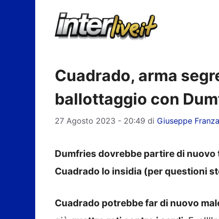
Vai
al
contenuto
Cuadrado, arma segret
ballottaggio con Dum
27 Agosto 2023 - 20:49
di
Giuseppe Franz
Dumfries dovrebbe partire di nuovo ti
Cuadrado lo insidia (per questioni s
Cuadrado potrebbe far di nuovo male 