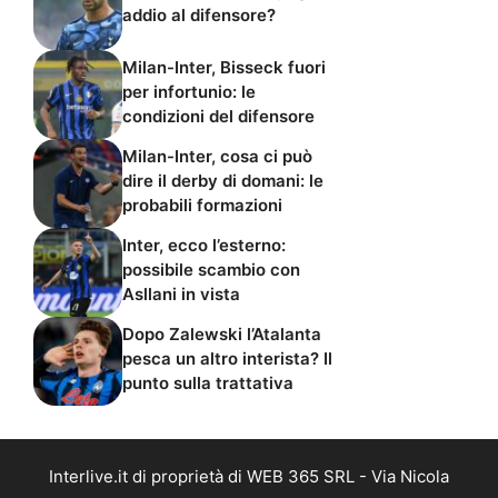
addio al difensore?
Milan-Inter, Bisseck fuori
per infortunio: le
condizioni del difensore
Milan-Inter, cosa ci può
dire il derby di domani: le
probabili formazioni
Inter, ecco l’esterno:
possibile scambio con
Asllani in vista
Dopo Zalewski l’Atalanta
pesca un altro interista? Il
punto sulla trattativa
Interlive.it di proprietà di WEB 365 SRL - Via Nicola