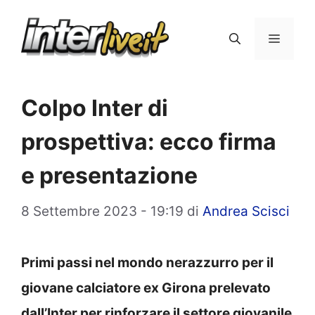
Vai
al
Menu
contenuto
Colpo Inter di
prospettiva: ecco firma
e presentazione
8 Settembre 2023 - 19:19
di
Andrea Scisci
Primi passi nel mondo nerazzurro per il
giovane calciatore ex Girona prelevato
dall’Inter per rinforzare il settore giovanile