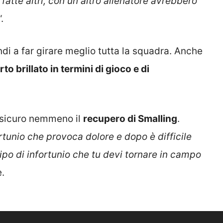
fatte altri, con un altro allenatore avrebbero
“.
i a far girare meglio tutta la squadra. Anche
o brillato in termini di gioco e di
è sicuro nemmeno il
recupero di Smalling
.
rtunio che provoca dolore e dopo è difficile
tipo di infortunio che tu devi tornare in campo
e.