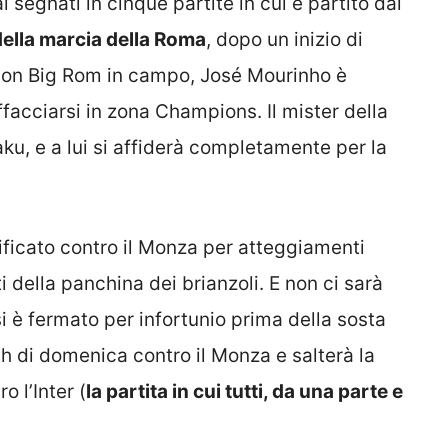
l segnati in cinque partite in cui è partito dal
 della marcia della Roma
, dopo un inizio di
i, con Big Rom in campo, José Mourinho è
affacciarsi in zona Champions. Il mister della
u, e a lui si affiderà completamente per la
ificato contro il Monza per atteggiamenti
i della panchina dei brianzoli. E non ci sarà
si è fermato per infortunio prima della sosta
tch di domenica contro il Monza e salterà la
o l’Inter (
la partita in cui tutti, da una parte e