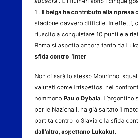
squadra
“. E i numeri sono i cinque goa
1′.
Il belga ha contributo alla ripresa
stagione davvero difficile. In effett
riuscito a conquistare 10 punti e a ri
Roma si aspetta ancora tanto da Lukak
sfida contro l’Inter
.
Non ci sarà lo stesso Mourinho, squal
valutati come irrispettosi nei confront
nemmeno
Paulo Dybala
. L’argentino 
per le Nazionali, ha già saltato il ma
partita contro lo Slavia e la sfida contr
dall’altra, aspettano Lukaku
).